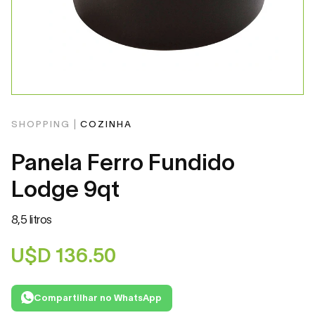
SHOPPING |
COZINHA
Panela Ferro Fundido
Lodge 9qt
8,5 litros
U$D
136.50
Compartilhar no WhatsApp