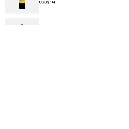
USD$ 141
Maxime Dubuet-Boillot Les Pitures
USD$ 148
Maxime Dubuet-Boillot En
Largilliere 2022
USD$ 155
Domaine Marc Morey & Fils En
Virondot 2020
USD$ 175