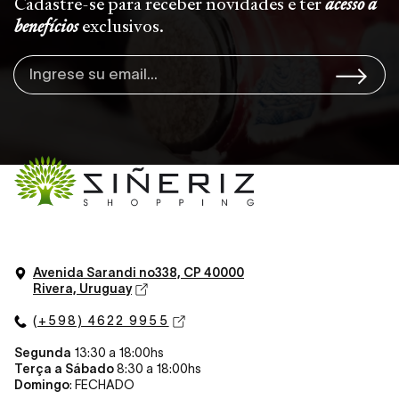
Cadastre-se para receber novidades e ter
acesso a
benefícios
exclusivos.
Avenida Sarandi n
o
338, CP 40000
Rivera, Uruguay
(+598) 4622 9955
Segunda
13:30 a 18:00hs
Terça a Sábado
8:30 a 18:00hs
Domingo
: FECHADO