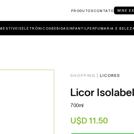
WINE E
PRODUTOS
CONTATO
MESTÍVEIS
ELETRÔNICOS
BEBIDAS
INFANTIL
PERFUMARIA E BELEZ
SHOPPING |
LICORES
Licor Isolab
700ml
U$D
11.50