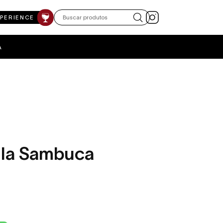
XPERIENCE
A
ella Sambuca