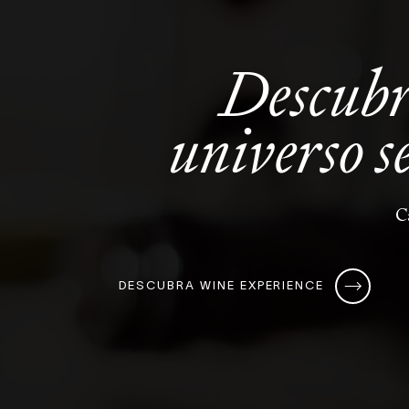
Descub
universo
s
C
DESCUBRA WINE EXPERIENCE