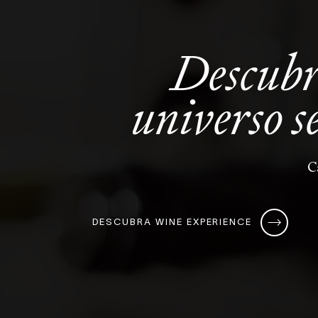
Descub
universo
s
C
DESCUBRA WINE EXPERIENCE