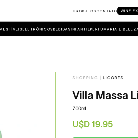
WINE E
PRODUTOS
CONTATO
MESTÍVEIS
ELETRÔNICOS
BEBIDAS
INFANTIL
PERFUMARIA E BELEZ
SHOPPING |
LICORES
Villa Massa 
700ml
U$D
19.95