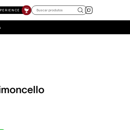
XPERIENCE
A
Limoncello