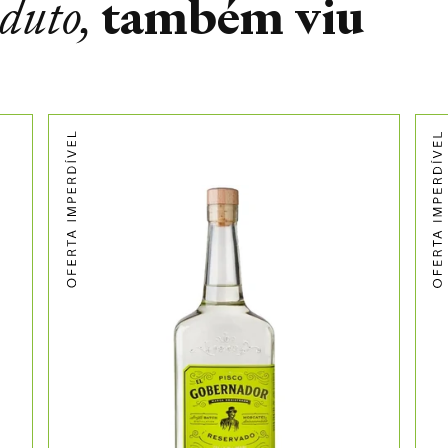
também viu
oduto,