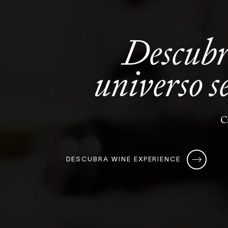
Descub
universo
s
C
DESCUBRA WINE EXPERIENCE