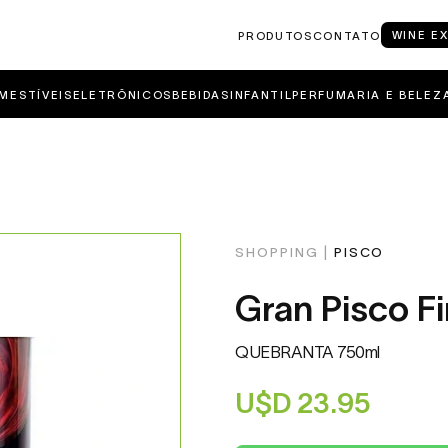
WINE E
PRODUTOS
CONTATO
MESTÍVEIS
ELETRÔNICOS
BEBIDAS
INFANTIL
PERFUMARIA E BELEZ
SHOPPING |
PISCO
Gran Pisco 
QUEBRANTA 750ml
U$D
23.95