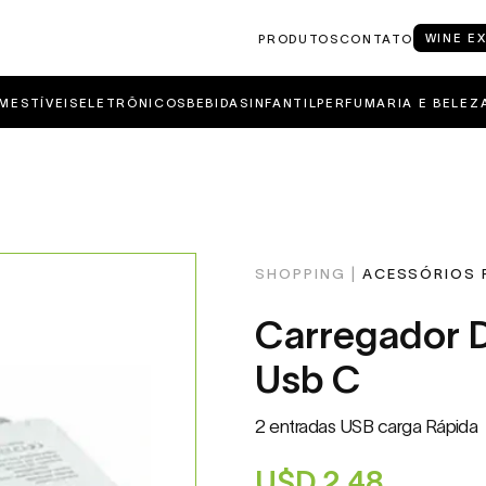
WINE E
PRODUTOS
CONTATO
MESTÍVEIS
ELETRÔNICOS
BEBIDAS
INFANTIL
PERFUMARIA E BELEZ
SHOPPING |
ACESSÓRIOS 
Carregador De Parede + Cabo
Usb C
2 entradas USB carga Rápida
U$D
2.48