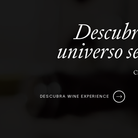
Descub
universo
s
C
DESCUBRA WINE EXPERIENCE