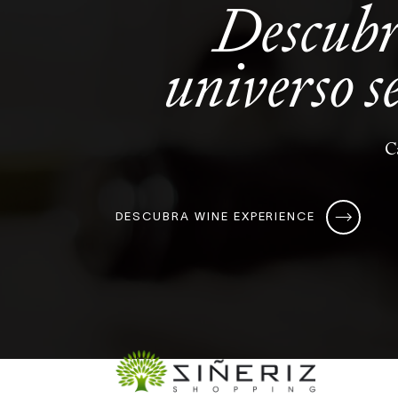
Descub
universo
s
C
DESCUBRA WINE EXPERIENCE