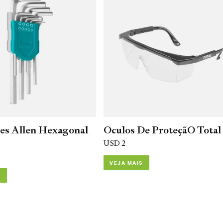
ves Allen Hexagonal
Oculos De ProteçãO Total
USD 2
VEJA MAIS
S