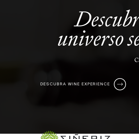
Descub
universo
s
C
DESCUBRA WINE EXPERIENCE