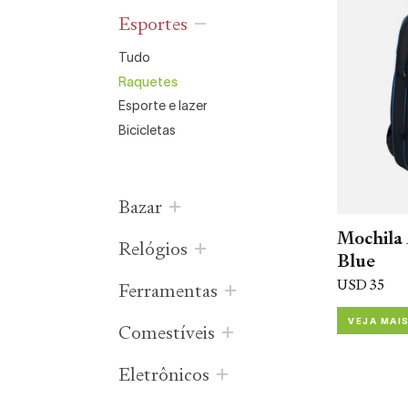
esportes
tudo
raquetes
esporte e lazer
bicicletas
bazar
Mochila
relógios
Blue
USD 35
ferramentas
VEJA MAI
comestíveis
eletrônicos